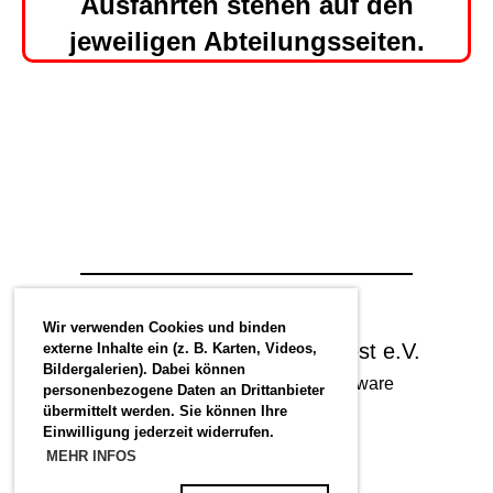
Ausfahrten stehen auf den
jeweiligen Abteilungsseiten.
Wir verwenden Cookies und binden
© Radsportverein Hansa Soest e.V.
externe Inhalte ein (z. B. Karten, Videos,
Bildergalerien). Dabei können
Erstellt mit ClubDesk Vereinssoftware
personenbezogene Daten an Drittanbieter
übermittelt werden. Sie können Ihre
Einwilligung jederzeit widerrufen.
MEHR INFOS
Impressum