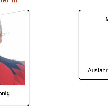
ter*in
Ausfahrt
önig