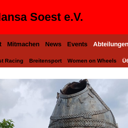
ansa Soest e.V.
t
Mitmachen
News
Events
Abteilunge
t Racing
Breitensport
Women on Wheels
Ü