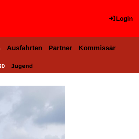
Login
n
Ausfahrten
Partner
Kommissär
60
Jugend